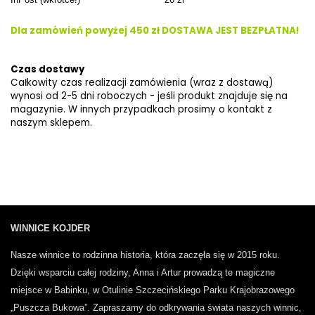
Dla zamówień powyżej 450 zł DOSTAWA JEST BEZPŁATNA!
Czas dostawy
Całkowity czas realizacji zamówienia (wraz z dostawą)
wynosi od 2-5 dni roboczych - jeśli produkt znajduje się na
magazynie. W innych przypadkach prosimy o kontakt z
naszym sklepem.
Zapisz się do naszego Winelettera!
WINNICE KOJDER
Nasze winnice to rodzinna historia, która zaczęła się w 2015 roku.
Dzięki wsparciu całej rodziny, Anna i Artur prowadzą te magiczne
miejsce w Babinku, w Otulinie Szczecińskiego Parku Krajobrazowego
„Puszcza Bukowa”.
Zapraszamy do odkrywania świata naszych winnic,