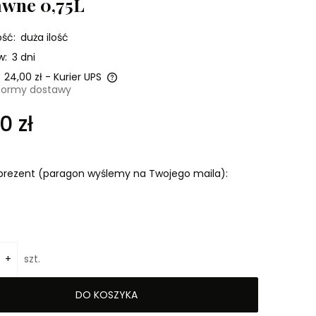
awne 0,75L
ść:
duża ilość
w:
3 dni
24,00 zł
- Kurier UPS
formy dostawy
ra ewentualnych
0 zł
ci
prezent (paragon wyślemy na Twojego maila):
+
szt.
DO KOSZYKA