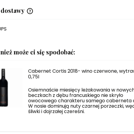
 dostawy
Cena nie zawiera ewentualnych
UPS
kosztów płatności
nież może ci się spodobać:
Cabernet Cortis 2018- wino czerwone, wytr
0,75l
Osiemnaście miesięcy leżakowania w nowyc
beczkach z dębu francuskiego nie skryło
owocowego charakteru samego caberneta c
W nosie dominują nuty czarnej porzeczki, wę
śliwki i dojrzałej czereśni.