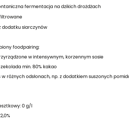
ntaniczna fermentacja na dzikich drożdżach
filtrowane
 dodatku siarczynów
biony foodpairing:
rzyrządzone w intensywnym, korzennym sosie
czekolada min. 80% kakao
w różnych odsłonach, np. z dodatkiem suszonych pomid
esztkowy: 0 g/l
12,0%