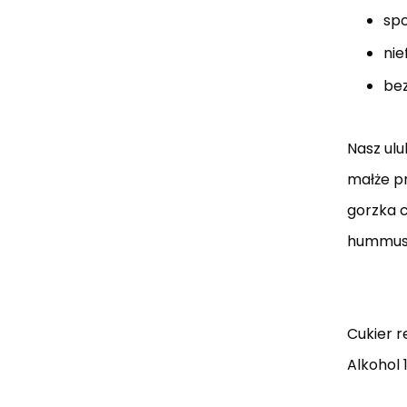
spo
nie
bez
Nasz ulu
małże p
gorzka 
hummus 
Cukier r
Alkohol 