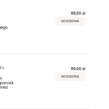
99,00 zł
DO KOSZYKA
ą
dego
5 L
99,00 zł
DO KOSZYKA
h
parceli.
inisz