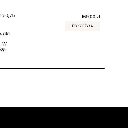
ne 0,75
169,00 zł
DO KOSZYKA
, ale
. W
kę.