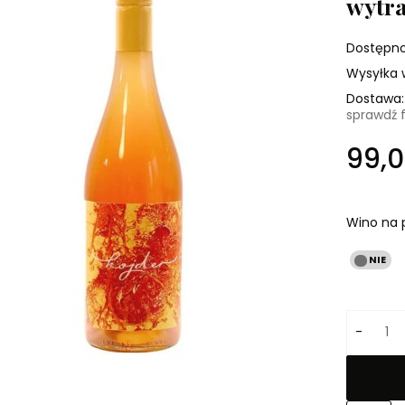
wytr
Dostępno
Wysyłka 
Dostawa:
sprawdź 
Cena nie zawie
99,0
kosztów płatnoś
Wino na 
-