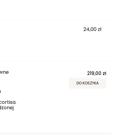
24,00 zł
awne
219,00 zł
DO KOSZYKA
h
ortisa.
dzonej