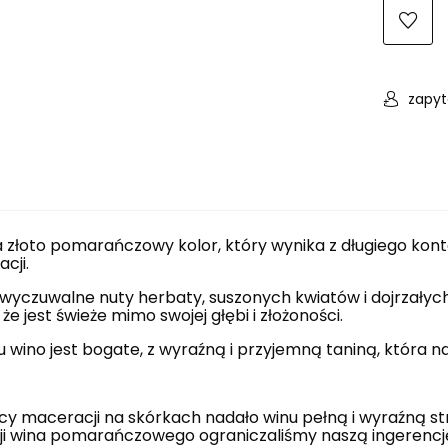
zapyt
 złoto pomarańczowy kolor, który wynika z długiego ko
cji.
 wyczuwalne nuty herbaty, suszonych kwiatów i dojrzały
 że jest świeże mimo swojej głębi i złożoności.
wino jest bogate, z wyraźną i przyjemną taniną, która 
cy maceracji na skórkach nadało winu pełną i wyraźną str
ji wina pomarańczowego ograniczaliśmy naszą ingerenc