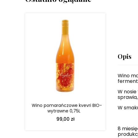
Opis
DO KOSZYKA
Wino ma
fermenta
W nosie
sprawia,
Wino pomarańczowe kvevri BIO-
W smaku 
wytrawne 0,75L
99,00 zł
8 miesię
produkc