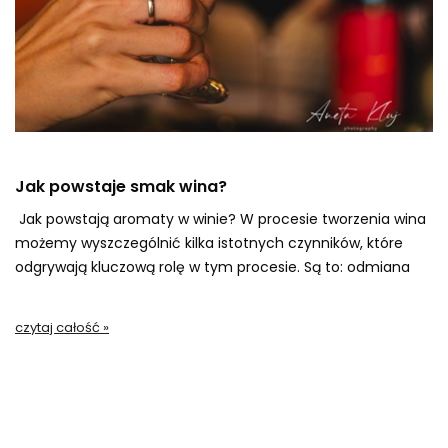
Jak powstaje smak wina?
Jak powstają aromaty w winie? W procesie tworzenia wina
możemy wyszczególnić kilka istotnych czynników, które
odgrywają kluczową rolę w tym procesie. Są to: odmiana
winorośli, terroir, sposób uprawy oraz winifikacja. Oczywiście
nie sposób opisać wszystkich bardzo dokładnie, ale
czytaj całość »
postaram się je po krótce przybliżyć.
Zapisz się do naszego Winelettera!