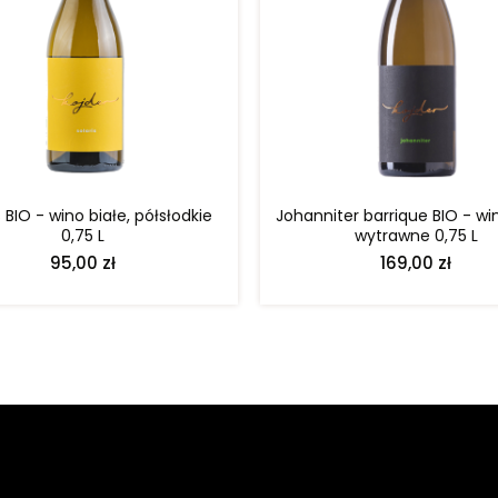
DO KOSZYKA
DO KOSZYKA
s BIO - wino białe, półsłodkie
Johanniter barrique BIO - win
0,75 L
wytrawne 0,75 L
95,00 zł
169,00 zł
Zapisz się do naszego Winelettera!