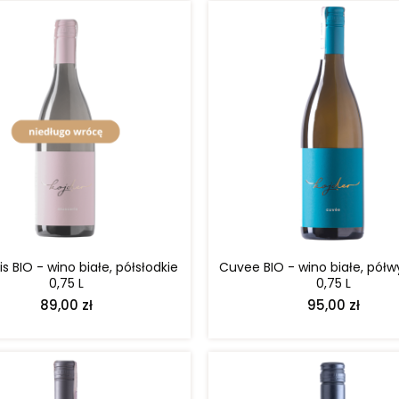
POWIADOM O DOSTĘPNOŚCI
DO KOSZYKA
s BIO - wino białe, półsłodkie
Cuvee BIO - wino białe, pół
0,75 L
0,75 L
89,00 zł
95,00 zł