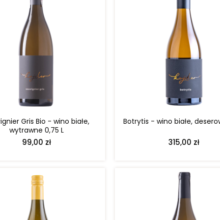
DO KOSZYKA
DO KOSZYKA
gnier Gris Bio - wino białe,
Botrytis - wino białe, desero
wytrawne 0,75 L
99,00 zł
315,00 zł